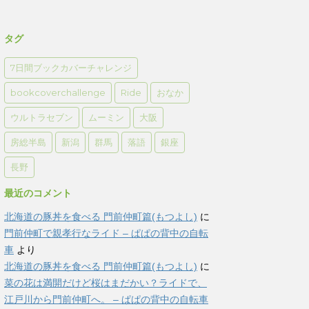
タグ
7日間ブックカバーチャレンジ
bookcoverchallenge
Ride
おなか
ウルトラセブン
ムーミン
大阪
房総半島
新潟
群馬
落語
銀座
長野
最近のコメント
北海道の豚丼を食べる 門前仲町篇(もつよし)
に
門前仲町で親孝行なライド – ぱぱの背中の自転
車
より
北海道の豚丼を食べる 門前仲町篇(もつよし)
に
菜の花は満開だけど桜はまだかい？ライドで、
江戸川から門前仲町へ。 – ぱぱの背中の自転車