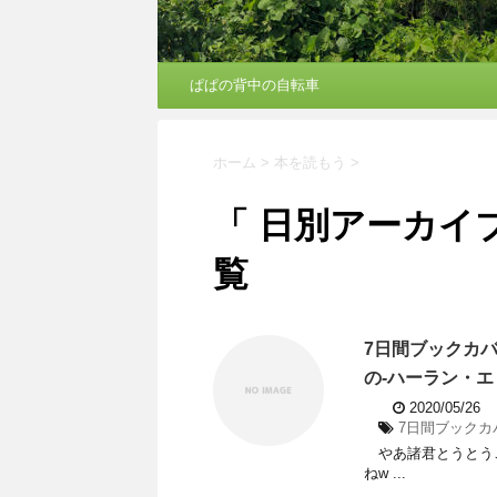
ぱぱの背中の自転車
ホーム
>
本を読もう
>
「 日別アーカイブ：
覧
7日間ブックカ
の-ハーラン・エ
2020/05/26
7日間ブックカ
やあ諸君とうとう
ねw ...