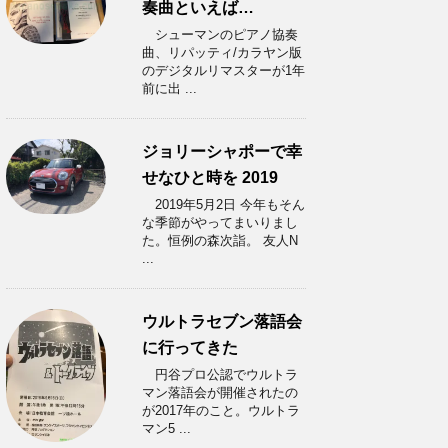
奏曲といえば…
シューマンのピアノ協奏
曲、リパッティ/カラヤン版
のデジタルリマスターが1年
前に出 ...
ジョリーシャポーで幸
せなひと時を 2019
2019年5月2日 今年もそん
な季節がやってまいりまし
た。恒例の森次詣。 友人N
...
ウルトラセブン落語会
に行ってきた
円谷プロ公認でウルトラ
マン落語会が開催されたの
が2017年のこと。ウルトラ
マン5 ...