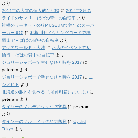
より
2014年の大雪の個人的な記録
に
2014年2月の
ライドのサマリ – ぱぱの背中の自転車
より
神栖のサーキットの狼MUSEUMで往年のスーパ
ーカー見物
に
利根川サイクリングロードで神
栖まで – ぱぱの背中の自転車
より
アクアワールド・大洗
に
お店のイベントで初
輪行 – ぱぱの背中の自転車
より
ジョリーシャポーで幸せなひと時を 2017
に
peteram
より
ジョリーシャポーで幸せなひと時を 2017
に
ニ
シノヒト
より
北海道の豚丼を食べる 門前仲町篇(もつよし)
に
peteram
より
ダイソーのノルディックな防寒具
に
peteram
より
ダイソーのノルディックな防寒具
に
Cyclist
Tokyo
より