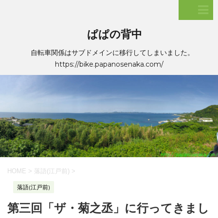
ぱぱの背中
自転車関係はサブドメインに移行してしまいました。
https://bike.papanosenaka.com/
HOME
>
落語(江戸前)
>
落語(江戸前)
第三回「ザ・菊之丞」に行ってきまし