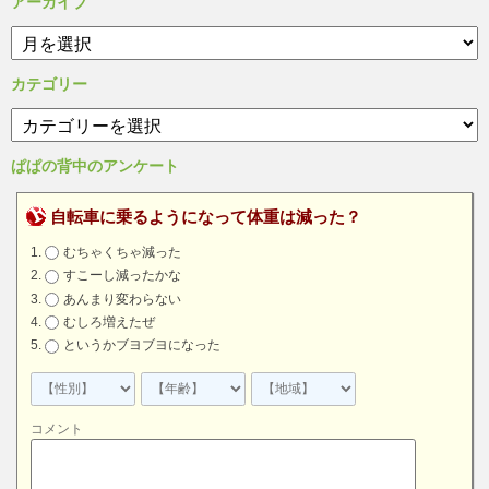
アーカイブ
ア
ー
カ
カテゴリー
イ
カ
ブ
テ
ゴ
ぱぱの背中のアンケート
リ
ー
自転車に乗るようになって体重は減った？
むちゃくちゃ減った
すこーし減ったかな
あんまり変わらない
むしろ増えたぜ
というかブヨブヨになった
コメント