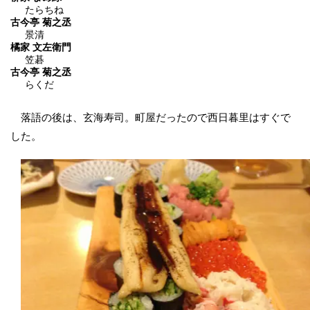
たらちね
古今亭 菊之丞
景清
橘家 文左衛門
笠碁
古今亭 菊之丞
らくだ
落語の後は、玄海寿司。町屋だったので西日暮里はすぐで
した。