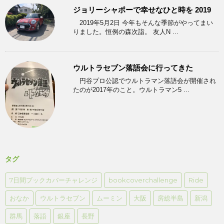
ジョリーシャポーで幸せなひと時を 2019
2019年5月2日 今年もそんな季節がやってまい
りました。恒例の森次詣。 友人N ...
ウルトラセブン落語会に行ってきた
円谷プロ公認でウルトラマン落語会が開催され
たのが2017年のこと。ウルトラマン5 ...
タグ
7日間ブックカバーチャレンジ
bookcoverchallenge
Ride
おなか
ウルトラセブン
ムーミン
大阪
房総半島
新潟
群馬
落語
銀座
長野