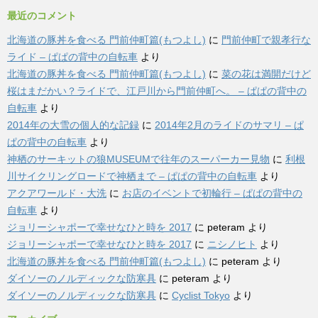
最近のコメント
北海道の豚丼を食べる 門前仲町篇(もつよし)
に
門前仲町で親孝行な
ライド – ぱぱの背中の自転車
より
北海道の豚丼を食べる 門前仲町篇(もつよし)
に
菜の花は満開だけど
桜はまだかい？ライドで、江戸川から門前仲町へ。 – ぱぱの背中の
自転車
より
2014年の大雪の個人的な記録
に
2014年2月のライドのサマリ – ぱ
ぱの背中の自転車
より
神栖のサーキットの狼MUSEUMで往年のスーパーカー見物
に
利根
川サイクリングロードで神栖まで – ぱぱの背中の自転車
より
アクアワールド・大洗
に
お店のイベントで初輪行 – ぱぱの背中の
自転車
より
ジョリーシャポーで幸せなひと時を 2017
に
peteram
より
ジョリーシャポーで幸せなひと時を 2017
に
ニシノヒト
より
北海道の豚丼を食べる 門前仲町篇(もつよし)
に
peteram
より
ダイソーのノルディックな防寒具
に
peteram
より
ダイソーのノルディックな防寒具
に
Cyclist Tokyo
より