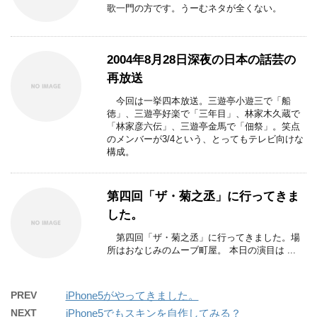
歌一門の方です。うーむネタが全くない。
2004年8月28日深夜の日本の話芸の
再放送
今回は一挙四本放送。三遊亭小遊三で「船
徳」、三遊亭好楽で「三年目」、林家木久蔵で
「林家彦六伝」、三遊亭金馬で「佃祭」。笑点
のメンバーが3/4という、とってもテレビ向けな
構成。
第四回「ザ・菊之丞」に行ってきま
した。
第四回「ザ・菊之丞」に行ってきました。場
所はおなじみのムーブ町屋。 本日の演目は ...
PREV
iPhone5がやってきました。
NEXT
iPhone5でもスキンを自作してみる？