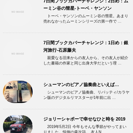
7日間ブックカバーチャレンジ：2日め：ム
ーミン谷の彗星-トーベ・ヤンソン
トーベ・ヤンソンのムーミン谷の彗星。あまり
売れなかったムーミンシリーズの第一作で ...
7日間ブックカバーチャレンジ：1日め：銀
河旅行-石原藤夫
親愛なる旧来からの友人から、その友人が紹介
した書籍の作家と同じ出身大学だという理 ...
シューマンのピアノ協奏曲といえば…
シューマンのピアノ協奏曲、リパッティ/カラヤ
ン版のデジタルリマスターが1年前に出 ...
ジョリーシャポーで幸せなひと時を 2019
2019年5月2日 今年もそんな季節がやってまい
りました。恒例の森次詣。 友人N ...