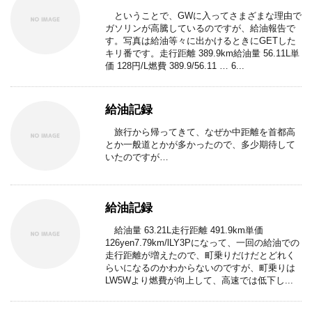
ということで、GWに入ってさまざまな理由で
ガソリンが高騰しているのですが、給油報告で
す。写真は給油等々に出かけるときにGETした
キリ番です。走行距離 389.9km給油量 56.11L単
価 128円/L燃費 389.9/56.11 … 6...
給油記録
旅行から帰ってきて、なぜか中距離を首都高
とか一般道とかが多かったので、多少期待して
いたのですが…
給油記録
給油量 63.21L走行距離 491.9km単価
126yen7.79km/lLY3Pになって、一回の給油での
走行距離が増えたので、町乗りだけだとどれく
らいになるのかわからないのですが、町乗りは
LW5Wより燃費が向上して、高速では低下し...