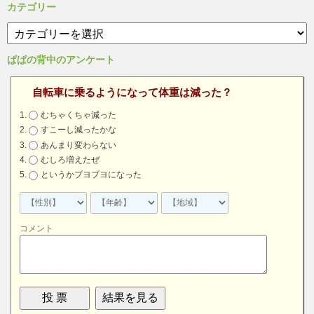
カ
カテゴリー
イ
カ
ブ
テ
ゴ
ぱぱの背中のアンケート
リ
ー
自転車に乗るようになって体重は減った？
むちゃくちゃ減った
すこーし減ったかな
あんまり変わらない
むしろ増えたぜ
というかブヨブヨになった
コメント