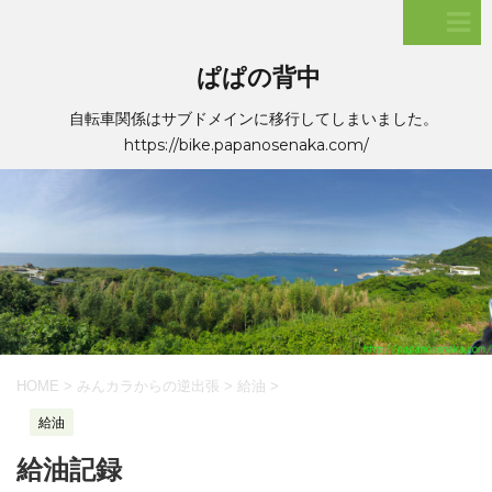
ぱぱの背中
自転車関係はサブドメインに移行してしまいました。
https://bike.papanosenaka.com/
HOME
>
みんカラからの逆出張
>
給油
>
給油
給油記録