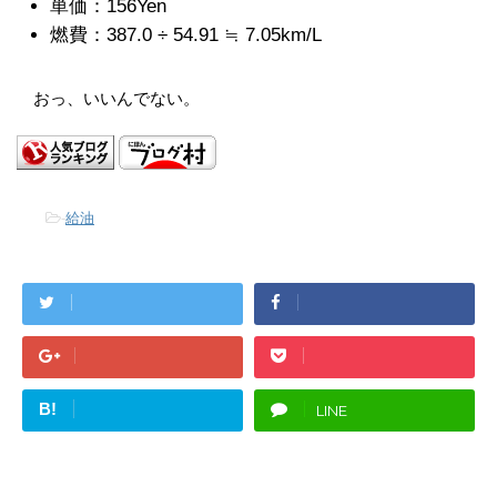
単価：156Yen
燃費：387.0 ÷ 54.91 ≒ 7.05km/L
おっ、いいんでない。
-
給油
B!
LINE