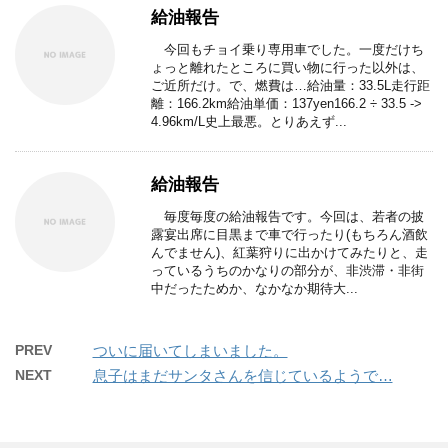
給油報告
今回もチョイ乗り専用車でした。一度だけち
ょっと離れたところに買い物に行った以外は、
ご近所だけ。で、燃費は…給油量：33.5L走行距
離：166.2km給油単価：137yen166.2 ÷ 33.5 ->
4.96km/L史上最悪。とりあえず...
給油報告
毎度毎度の給油報告です。今回は、若者の披
露宴出席に目黒まで車で行ったり(もちろん酒飲
んでません)、紅葉狩りに出かけてみたりと、走
っているうちのかなりの部分が、非渋滞・非街
中だったためか、なかなか期待大...
PREV
ついに届いてしまいました。
NEXT
息子はまだサンタさんを信じているようで…