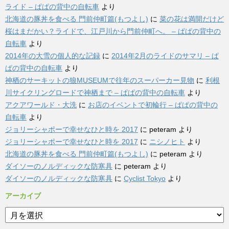
ライド – ぱぱの背中の自転車
より
北海道の豚丼を食べる 門前仲町篇(もつよし)
に
菜の花は満開だけど
桜はまだかい？ライドで、江戸川から門前仲町へ。 – ぱぱの背中の
自転車
より
2014年の大雪の個人的な記録
に
2014年2月のライドのサマリ – ぱ
ぱの背中の自転車
より
神栖のサーキットの狼MUSEUMで往年のスーパーカー見物
に
利根
川サイクリングロードで神栖まで – ぱぱの背中の自転車
より
アクアワールド・大洗
に
お店のイベントで初輪行 – ぱぱの背中の
自転車
より
ジョリーシャポーで幸せなひと時を 2017
に
peteram
より
ジョリーシャポーで幸せなひと時を 2017
に
ニシノヒト
より
北海道の豚丼を食べる 門前仲町篇(もつよし)
に
peteram
より
ダイソーのノルディックな防寒具
に
peteram
より
ダイソーのノルディックな防寒具
に
Cyclist Tokyo
より
アーカイブ
ア
ー