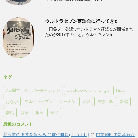
ウルトラセブン落語会に行ってきた
円谷プロ公認でウルトラマン落語会が開催され
たのが2017年のこと。ウルトラマン5 ...
タグ
7日間ブックカバーチャレンジ
bookcoverchallenge
Ride
おなか
ウルトラセブン
ムーミン
大阪
房総半島
新潟
群馬
落語
銀座
長野
最近のコメント
北海道の豚丼を食べる 門前仲町篇(もつよし)
に
門前仲町で親孝行な