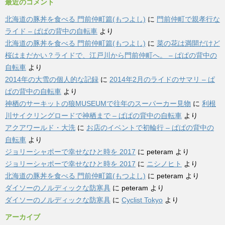
最近のコメント
北海道の豚丼を食べる 門前仲町篇(もつよし)
に
門前仲町で親孝行な
ライド – ぱぱの背中の自転車
より
北海道の豚丼を食べる 門前仲町篇(もつよし)
に
菜の花は満開だけど
桜はまだかい？ライドで、江戸川から門前仲町へ。 – ぱぱの背中の
自転車
より
2014年の大雪の個人的な記録
に
2014年2月のライドのサマリ – ぱ
ぱの背中の自転車
より
神栖のサーキットの狼MUSEUMで往年のスーパーカー見物
に
利根
川サイクリングロードで神栖まで – ぱぱの背中の自転車
より
アクアワールド・大洗
に
お店のイベントで初輪行 – ぱぱの背中の
自転車
より
ジョリーシャポーで幸せなひと時を 2017
に
peteram
より
ジョリーシャポーで幸せなひと時を 2017
に
ニシノヒト
より
北海道の豚丼を食べる 門前仲町篇(もつよし)
に
peteram
より
ダイソーのノルディックな防寒具
に
peteram
より
ダイソーのノルディックな防寒具
に
Cyclist Tokyo
より
アーカイブ