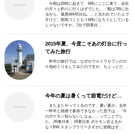
今朝は四時に起きて、6時にここに来て、会社
の方々と釣りに行くはずでした。「船は7時に出
るから、最悪6時45分ね。」と言われていたんで
すけど。朝気づくともう6時になろうとしている
じゃないですか。2分で防寒仕...
2015年夏、今度こそあの灯台に行っ
てみた旅行
昨年の旅行では、なぜかウルトラセブンのロ
ケ地めぐりをしてみたのですが、ちょっとだ ...
今年の夏は暑くって節電だけど…
またまたやってくるのです、暑い夏が。去年
一昨年と捻挫で参加できなかった息子は…「今
のポケモン知らないしなぁ…」ってことでし
た。JR東日本：JR東日本 ポケモン言えるか
な？BW スタンプラリーさすがに規模はず...