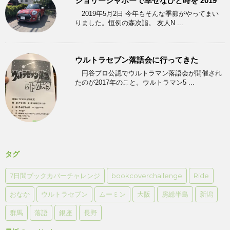
ジョリーシャポーで幸せなひと時を 2019
2019年5月2日 今年もそんな季節がやってまい
りました。恒例の森次詣。 友人N ...
ウルトラセブン落語会に行ってきた
円谷プロ公認でウルトラマン落語会が開催され
たのが2017年のこと。ウルトラマン5 ...
タグ
7日間ブックカバーチャレンジ
bookcoverchallenge
Ride
おなか
ウルトラセブン
ムーミン
大阪
房総半島
新潟
群馬
落語
銀座
長野