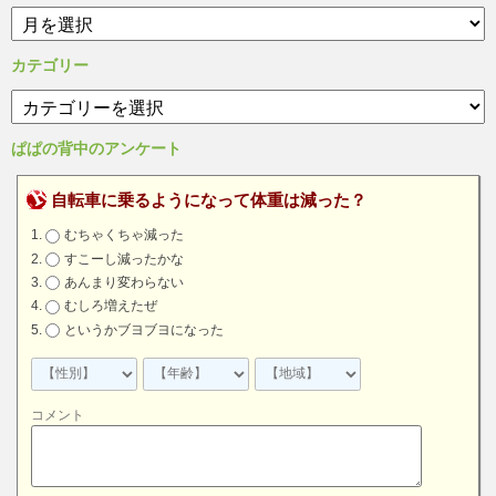
ア
ー
カ
カテゴリー
イ
カ
ブ
テ
ゴ
ぱぱの背中のアンケート
リ
ー
自転車に乗るようになって体重は減った？
むちゃくちゃ減った
すこーし減ったかな
あんまり変わらない
むしろ増えたぜ
というかブヨブヨになった
コメント