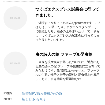
つくばエクスプレス試乗会に行って
きました。
近頃すっかりてっちゃんなpeteramです、こん
ばんは。SL乗ったり、ポケモンスタンプラリー
に挑戦したり、線路の上を歩いたり…で、さら
に、つくばエクスプレスの試乗会に行ってしま
ったりしたのでした。
虫の詩人の館 ファーブル昆虫館
画像を拡大実家に帰ったついでに、近所にあ
る虫の詩人の館 ファーブル昆虫館に立ち寄って
みたわけです。住宅街にひっそりと、ファーブ
ルの生家の様子と若干の資料と昆虫標本が展示
してある、まぁ地味な展示館なわ...
PREV
新型MPV購入作戦(その3)
NEXT
新しいおもちゃ