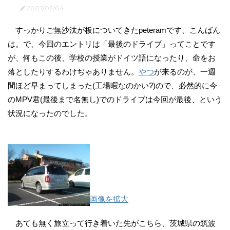
2007/02/04
すっかりご無沙汰が板についてきたpeteramです、こんばん
は。で、今回のエントリは「最後のドライブ」ってことです
が、何もこの後、学校の授業がドイツ語になったり、命をお
落としたりするわけぢゃありません。
やつ
が来るのが、一週
間ほど早まってしまった(工場暇なのかい?)ので、必然的に今
のMPV君(最後まで名無し)でのドライブは今回が最後、という
状況になったのでした。
画像を拡大
あても無く旅立って行き着いた先がこちら、茨城県の筑波